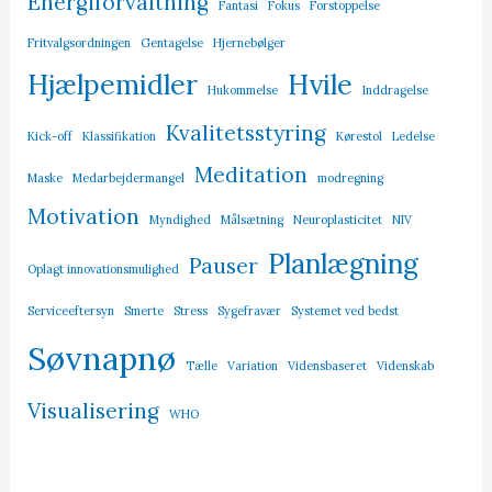
Energiforvaltning
Fantasi
Fokus
Forstoppelse
Fritvalgsordningen
Gentagelse
Hjernebølger
Hjælpemidler
Hvile
Hukommelse
Inddragelse
Kvalitetsstyring
Kick-off
Klassifikation
Kørestol
Ledelse
Meditation
Maske
Medarbejdermangel
modregning
Motivation
Myndighed
Målsætning
Neuroplasticitet
NIV
Planlægning
Pauser
Oplagt innovationsmulighed
Serviceeftersyn
Smerte
Stress
Sygefravær
Systemet ved bedst
Søvnapnø
Tælle
Variation
Vidensbaseret
Videnskab
Visualisering
WHO