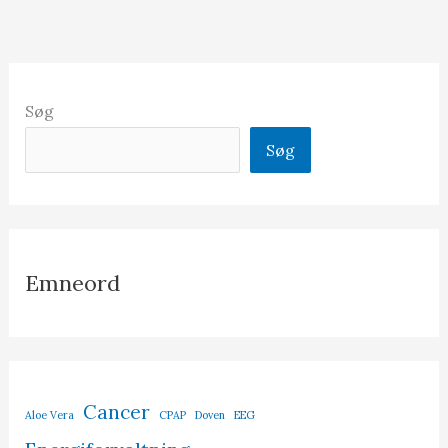
Søg
Søg
Emneord
Cancer
Aloe Vera
CPAP
Doven
EEG