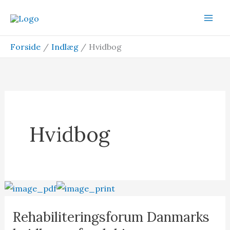
Gå
til
indholdet
Forside
Indlæg
Hvidbog
Hvidbog
Rehabiliteringsforum Danmarks