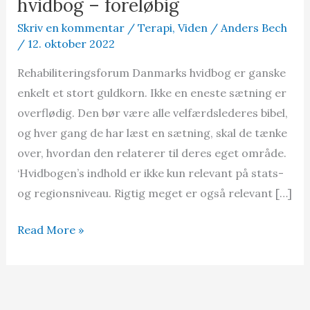
hvidbog – foreløbig
Skriv en kommentar
/
Terapi
,
Viden
/
Anders Bech
/
12. oktober 2022
Rehabiliteringsforum Danmarks hvidbog er ganske
enkelt et stort guldkorn. Ikke en eneste sætning er
overflødig. Den bør være alle velfærdslederes bibel,
og hver gang de har læst en sætning, skal de tænke
over, hvordan den relaterer til deres eget område.
‘Hvidbogen’s indhold er ikke kun relevant på stats-
og regionsniveau. Rigtig meget er også relevant […]
Rehabiliteringsforum
Read More »
Danmarks
hvidbog
–
foreløbig