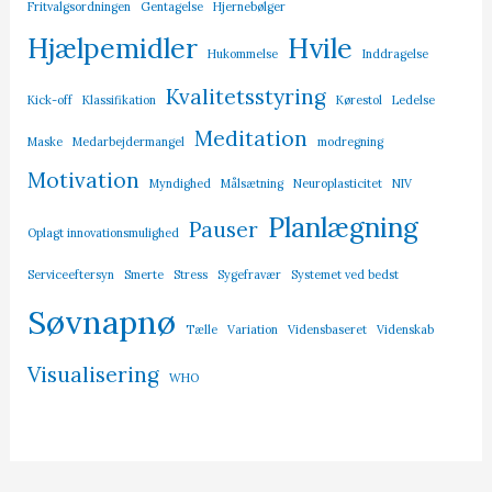
Fritvalgsordningen
Gentagelse
Hjernebølger
Hjælpemidler
Hvile
Hukommelse
Inddragelse
Kvalitetsstyring
Kick-off
Klassifikation
Kørestol
Ledelse
Meditation
Maske
Medarbejdermangel
modregning
Motivation
Myndighed
Målsætning
Neuroplasticitet
NIV
Planlægning
Pauser
Oplagt innovationsmulighed
Serviceeftersyn
Smerte
Stress
Sygefravær
Systemet ved bedst
Søvnapnø
Tælle
Variation
Vidensbaseret
Videnskab
Visualisering
WHO