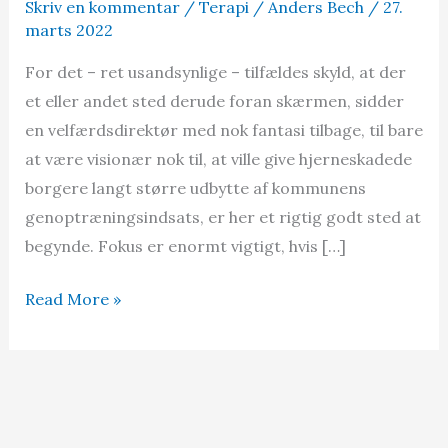
Skriv en kommentar
/
Terapi
/
Anders Bech
/
27.
marts 2022
For det – ret usandsynlige – tilfældes skyld, at der
et eller andet sted derude foran skærmen, sidder
en velfærdsdirektør med nok fantasi tilbage, til bare
at være visionær nok til, at ville give hjerneskadede
borgere langt større udbytte af kommunens
genoptræningsindsats, er her et rigtig godt sted at
begynde. Fokus er enormt vigtigt, hvis […]
Bærbare
Read More »
EEG-
headsets