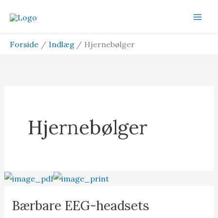
Gå
til
indholdet
Forside
Indlæg
Hjernebølger
Hjernebølger
Bærbare EEG-headsets