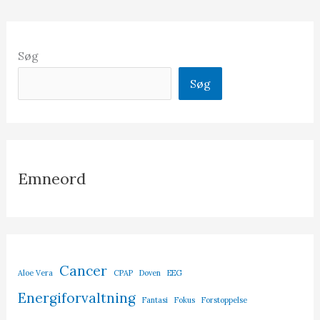
Søg
Søg
Emneord
Cancer
Aloe Vera
CPAP
Doven
EEG
Energiforvaltning
Fantasi
Fokus
Forstoppelse