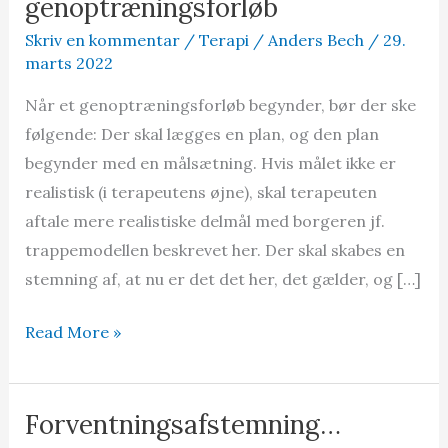
genoptræningsforløb
Skriv en kommentar
/
Terapi
/
Anders Bech
/
29.
marts 2022
Når et genoptræningsforløb begynder, bør der ske
følgende: Der skal lægges en plan, og den plan
begynder med en målsætning. Hvis målet ikke er
realistisk (i terapeutens øjne), skal terapeuten
aftale mere realistiske delmål med borgeren jf.
trappemodellen beskrevet her. Der skal skabes en
stemning af, at nu er det det her, det gælder, og […]
Kick-
Read More »
off
på
et
Forventningsafstemning…
genoptræningsforløb