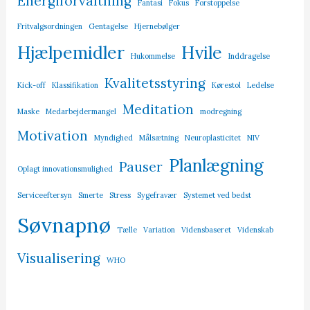
Energiforvaltning
Fantasi
Fokus
Forstoppelse
Fritvalgsordningen
Gentagelse
Hjernebølger
Hjælpemidler
Hvile
Hukommelse
Inddragelse
Kvalitetsstyring
Kick-off
Klassifikation
Kørestol
Ledelse
Meditation
Maske
Medarbejdermangel
modregning
Motivation
Myndighed
Målsætning
Neuroplasticitet
NIV
Planlægning
Pauser
Oplagt innovationsmulighed
Serviceeftersyn
Smerte
Stress
Sygefravær
Systemet ved bedst
Søvnapnø
Tælle
Variation
Vidensbaseret
Videnskab
Visualisering
WHO