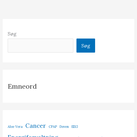
Søg
Søg
Emneord
Cancer
Aloe Vera
CPAP
Doven
EEG